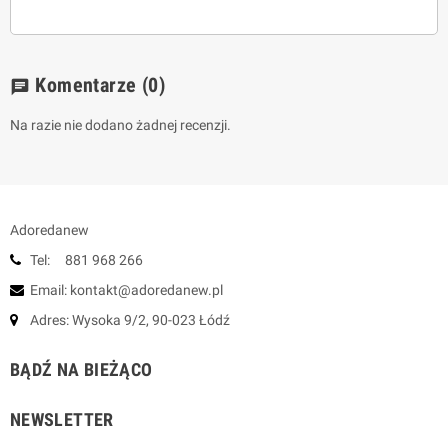
Komentarze
(0)
chat
Na razie nie dodano żadnej recenzji.
Adoredanew
Tel: 881 968 266
Email: kontakt@adoredanew.pl
Adres: Wysoka 9/2, 90-023 Łódź
BĄDŹ NA BIEŻĄCO
NEWSLETTER