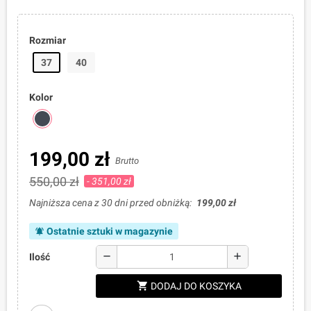
Rozmiar
37
40
Kolor
199,00 zł
Brutto
550,00 zł
- 351,00 zł
Najniższa cena z 30 dni przed obniżką:
199,00 zł
Ostatnie sztuki w magazynie
notifications_active
remove
add
Ilość
shopping_cart
DODAJ DO KOSZYKA