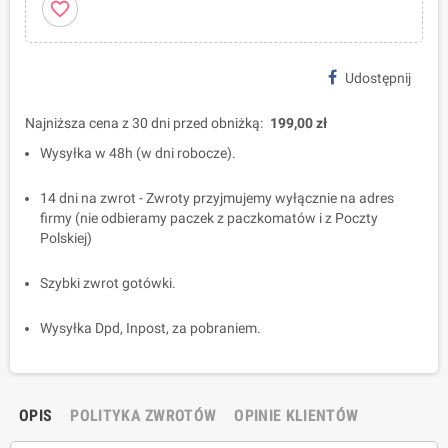
favorite_border
Udostępnij
Najniższa cena z 30 dni przed obniżką:
199,00 zł
Wysyłka w 48h (w dni robocze).
14 dni na zwrot - Zwroty przyjmujemy wyłącznie na adres
firmy (nie odbieramy paczek z paczkomatów i z Poczty
Polskiej)
Szybki zwrot gotówki.
Wysyłka Dpd, Inpost, za pobraniem.
OPIS
POLITYKA ZWROTÓW
OPINIE KLIENTÓW