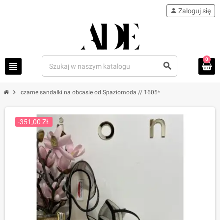
person
Zaloguj się
0
view_headline
search
chevron_right
czarne sandałki na obcasie od Spaziomoda // 1605*
-351,00 ZŁ