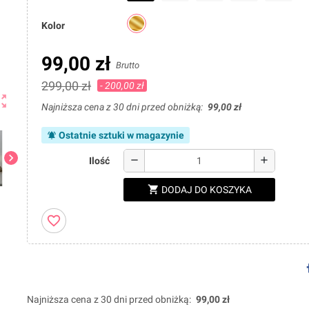
Kolor
99,00 zł
Brutto
299,00 zł
- 200,00 zł
ut_map
Najniższa cena z 30 dni przed obniżką:
99,00 zł
Ostatnie sztuki w magazynie
notifications_active
chevron_right
remove
add
Ilość
shopping_cart
DODAJ DO KOSZYKA
favorite_border
Najniższa cena z 30 dni przed obniżką:
99,00 zł