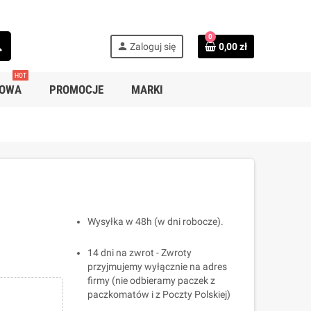
0
ch
person
Zaloguj się
0,00 zł
HOT
SOWA
PROMOCJE
MARKI
Wysyłka w 48h (w dni robocze).
14 dni na zwrot - Zwroty
przyjmujemy wyłącznie na adres
firmy (nie odbieramy paczek z
paczkomatów i z Poczty Polskiej)