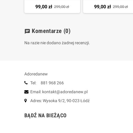
99,00 zł
99,00 zł
299,00 zł
299,00 zł
Komentarze
(0)
chat
Na razie nie dodano żadnej recenzji.
Adoredanew
Tel: 881 968 266
Email: kontakt@adoredanew.pl
Adres: Wysoka 9/2, 90-023 Łódź
BĄDŹ NA BIEŻĄCO