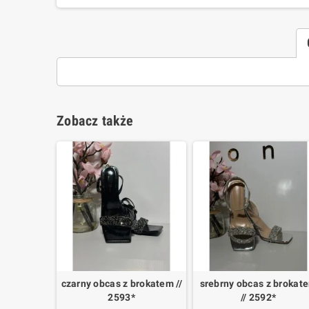
Zobacz także
czarny obcas z brokatem //
srebrny obcas z brokat
2593*
// 2592*