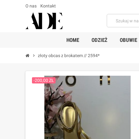
O nas
Kontakt
HOME
ODZIEŻ
OBUWIE
chevron_right
złoty obcas z brokatem // 2594*
-200,00 ZŁ