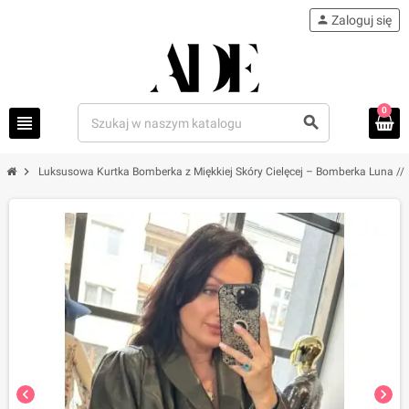
person
Zaloguj się
0
view_headline
search
chevron_right
Luksusowa Kurtka Bomberka z Miękkiej Skóry Cielęcej – Bomberka Luna //
chevron_left
chevron_right