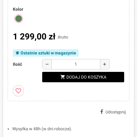
Kolor
1 299,00 zł
Brutto
Ostatnie sztuki w magazynie
notifications_active
remove
add
Ilość
shopping_cart
DODAJ DO KOSZYKA
favorite_border
Udostępnij
Wysyłka w 48h (w dni robocze).