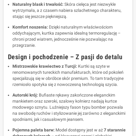
Naturalny blask i trwałość:
Skóra cielęca jest niezwykle
wytrzymała, a z czasem nabiera szlachetnego charakteru,
stając się jeszcze piękniejszą.
Komfort noszenia:
Dzięki naturalnym właściwościom
oddychającym, kurtka zapewnia idealną termoregulację –
chroni przed wiatrem, jednocześnie nie pozwalając na
przegrzanie.
Design i pochodzenie – Z pasji do detalu
Mistrzowskie krawiectwo z Turcji:
Kurtki są szyte w
renomowanych tureckich manufakturach, które od pokoleń
specjalizują się w obróbce skór premium. To tam tradycyjne
rzemiosło spotyka się z nowoczesną technologią szycia.
Autorski krój:
Bufiaste rękawy zakończone eleganckim
mankietem oraz szeroki, szalowy kołnierz nadają kurtce
modowego sznytu. Luźniejszy fason typu bomber pozwala
na swobodę ruchów i stylizowanie jej zarówno z eleganckimi
spodniami, jak i casualowym jeansem.
Pojemna paleta barw:
Model dostępny jest w aż
7 starannie