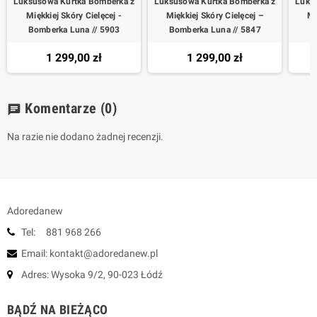
Luksusowa Kurtka Bomberka z
Luksusowa Kurtka Bomberka z
Luks
Miękkiej Skóry Cielęcej -
Miękkiej Skóry Cielęcej –
Mi
Bomberka Luna // 5903
Bomberka Luna // 5847
B
1 299,00 zł
1 299,00 zł
Komentarze
(0)
chat
Na razie nie dodano żadnej recenzji.
Adoredanew
Tel: 881 968 266
Email: kontakt@adoredanew.pl
Adres: Wysoka 9/2, 90-023 Łódź
BĄDŹ NA BIEŻĄCO