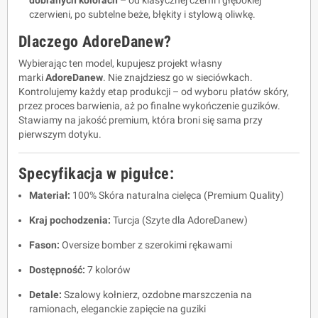
dobranych kolorach
– od klasycznej czerni i głębokiej
czerwieni, po subtelne beże, błękity i stylową oliwkę.
Dlaczego AdoreDanew?
Wybierając ten model, kupujesz projekt własny
marki
AdoreDanew
. Nie znajdziesz go w sieciówkach.
Kontrolujemy każdy etap produkcji – od wyboru płatów skóry,
przez proces barwienia, aż po finalne wykończenie guzików.
Stawiamy na jakość premium, która broni się sama przy
pierwszym dotyku.
Specyfikacja w pigułce:
Materiał:
100% Skóra naturalna cielęca (Premium Quality)
Kraj pochodzenia:
Turcja (Szyte dla AdoreDanew)
Fason:
Oversize bomber z szerokimi rękawami
Dostępność:
7 kolorów
Detale:
Szalowy kołnierz, ozdobne marszczenia na
ramionach, eleganckie zapięcie na guziki