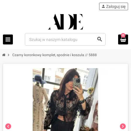
person
Zaloguj się
0
view_headline
search
chevron_right
Czarny koronkowy komplet, spodnie i koszula // 5888
chevron_left
chevron_right