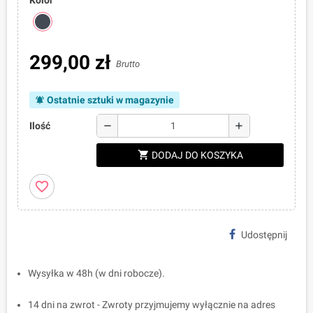
Kolor
299,00 zł
Brutto
Ostatnie sztuki w magazynie
notifications_active
remove
add
Ilość
shopping_cart
DODAJ DO KOSZYKA
favorite_border
Udostępnij
Wysyłka w 48h (w dni robocze).
14 dni na zwrot - Zwroty przyjmujemy wyłącznie na adres