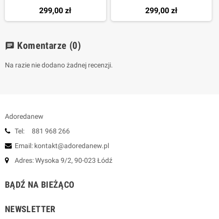
299,00 zł
299,00 zł
Komentarze
(0)
chat
Na razie nie dodano żadnej recenzji.
Adoredanew
Tel: 881 968 266
Email: kontakt@adoredanew.pl
Adres: Wysoka 9/2, 90-023 Łódź
BĄDŹ NA BIEŻĄCO
NEWSLETTER