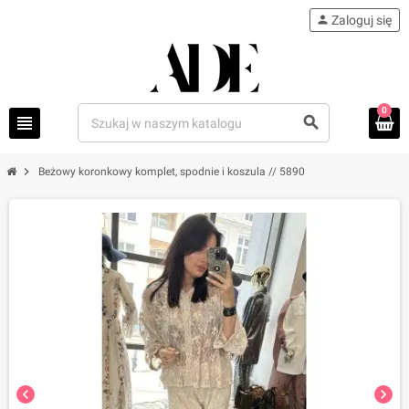
person
Zaloguj się
0
view_headline
search
chevron_right
Beżowy koronkowy komplet, spodnie i koszula // 5890
chevron_left
chevron_right