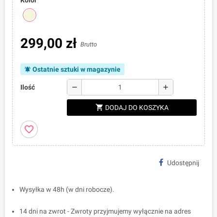
Kolor
299,00 zł
Brutto
Ostatnie sztuki w magazynie
notifications_active
remove
add
Ilość
shopping_cart
DODAJ DO KOSZYKA
favorite_border
Udostępnij
Wysyłka w 48h (w dni robocze).
14 dni na zwrot - Zwroty przyjmujemy wyłącznie na adres