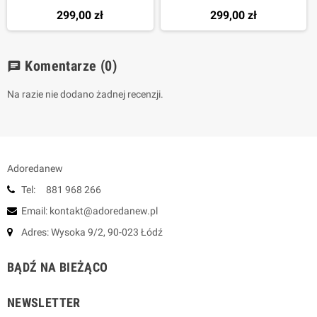
299,00 zł
299,00 zł
Komentarze
(0)
chat
Na razie nie dodano żadnej recenzji.
Adoredanew
Tel: 881 968 266
Email: kontakt@adoredanew.pl
Adres: Wysoka 9/2, 90-023 Łódź
BĄDŹ NA BIEŻĄCO
NEWSLETTER