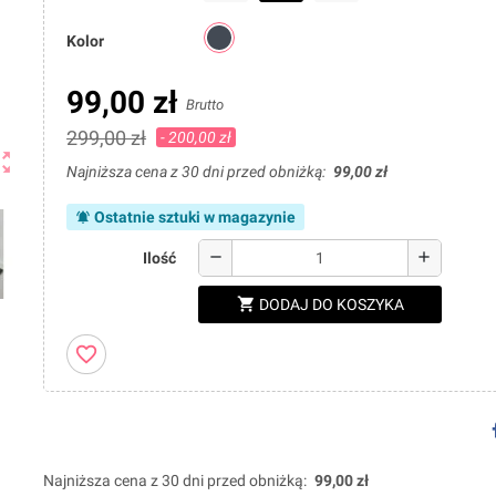
Kolor
99,00 zł
Brutto
299,00 zł
- 200,00 zł
ut_map
Najniższa cena z 30 dni przed obniżką:
99,00 zł
Ostatnie sztuki w magazynie
notifications_active
remove
add
Ilość
shopping_cart
DODAJ DO KOSZYKA
favorite_border
Najniższa cena z 30 dni przed obniżką:
99,00 zł