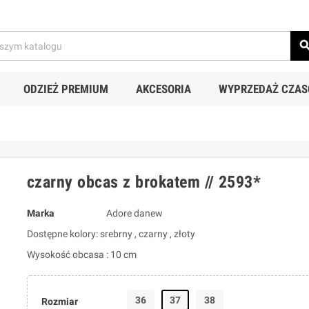
sear
ODZIEŻ PREMIUM
AKCESORIA
WYPRZEDAŻ CZA
czarny obcas z brokatem // 2593*
Marka
Adore danew
Dostępne kolory: srebrny , czarny , złoty
Wysokość obcasa : 10 cm
36
37
38
Rozmiar