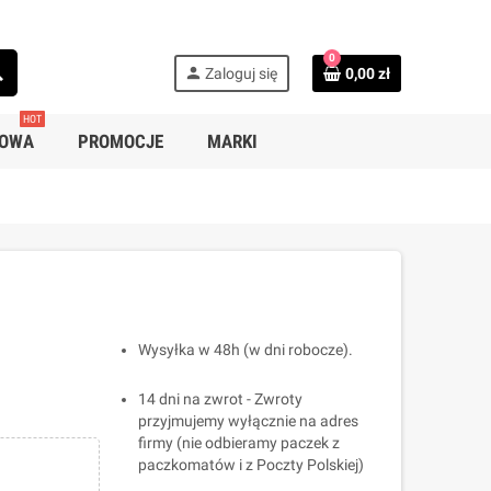
0
ch
person
Zaloguj się
0,00 zł
HOT
SOWA
PROMOCJE
MARKI
Wysyłka w 48h (w dni robocze).
14 dni na zwrot - Zwroty
przyjmujemy wyłącznie na adres
firmy (nie odbieramy paczek z
paczkomatów i z Poczty Polskiej)