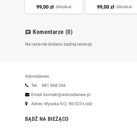
99,00 zł
99,00 zł
299,00 zł
299,00 zł
Komentarze
(0)
chat
Na razie nie dodano żadnej recenzji.
Adoredanew
Tel: 881 968 266
Email: kontakt@adoredanew.pl
Adres: Wysoka 9/2, 90-023 Łódź
BĄDŹ NA BIEŻĄCO