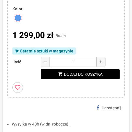
Kolor
1 299,00 zł
Brutto
Ostatnie sztuki w magazynie
notifications_active
remove
add
Ilość
shopping_cart
DODAJ DO KOSZYKA
favorite_border
Udostępnij
Wysyłka w 48h (w dni robocze).