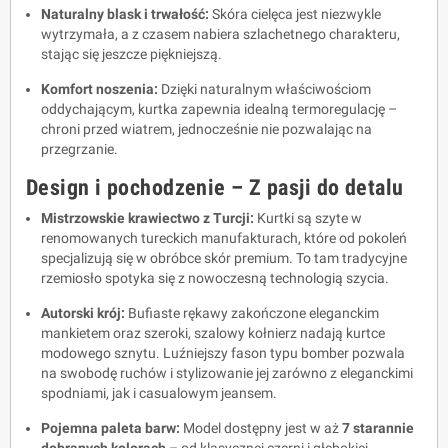
Naturalny blask i trwałość:
Skóra cielęca jest niezwykle
wytrzymała, a z czasem nabiera szlachetnego charakteru,
stając się jeszcze piękniejszą.
Komfort noszenia:
Dzięki naturalnym właściwościom
oddychającym, kurtka zapewnia idealną termoregulację –
chroni przed wiatrem, jednocześnie nie pozwalając na
przegrzanie.
Design i pochodzenie – Z pasji do detalu
Mistrzowskie krawiectwo z Turcji:
Kurtki są szyte w
renomowanych tureckich manufakturach, które od pokoleń
specjalizują się w obróbce skór premium. To tam tradycyjne
rzemiosło spotyka się z nowoczesną technologią szycia.
Autorski krój:
Bufiaste rękawy zakończone eleganckim
mankietem oraz szeroki, szalowy kołnierz nadają kurtce
modowego sznytu. Luźniejszy fason typu bomber pozwala
na swobodę ruchów i stylizowanie jej zarówno z eleganckimi
spodniami, jak i casualowym jeansem.
Pojemna paleta barw:
Model dostępny jest w aż
7 starannie