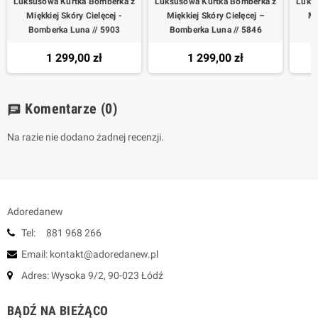
Luksusowa Kurtka Bomberka z
Luksusowa Kurtka Bomberka z
Luks
Miękkiej Skóry Cielęcej -
Miękkiej Skóry Cielęcej –
Mi
Bomberka Luna // 5903
Bomberka Luna // 5846
B
1 299,00 zł
1 299,00 zł
Komentarze
(0)
chat
Na razie nie dodano żadnej recenzji.
Adoredanew
Tel: 881 968 266
Email: kontakt@adoredanew.pl
Adres: Wysoka 9/2, 90-023 Łódź
BĄDŹ NA BIEŻĄCO