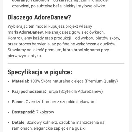
dobranych kolorach
– od klasycznej czerni i głębokiej
czerwieni, po subtelne beże, błękity i stylową oliwkę.
Dlaczego AdoreDanew?
Wybierając ten model, kupujesz projekt własny
marki
AdoreDanew
. Nie znajdziesz go w sieciówkach.
Kontrolujemy każdy etap produkcji – od wyboru płatów skóry,
przez proces barwienia, aż po finalne wykończenie guzików.
Stawiamy na jakość premium, która broni się sama przy
pierwszym dotyku.
Specyfikacja w pigułce:
Materiał:
100% Skóra naturalna cielęca (Premium Quality)
Kraj pochodzenia:
Turcja (Szyte dla AdoreDanew)
Fason:
Oversize bomber z szerokimi rękawami
Dostępność:
7 kolorów
Detale:
Szalowy kołnierz, ozdobne marszczenia na
ramionach, eleganckie zapięcie na guziki