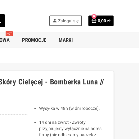
0
ch
person
Zaloguj się
0,00 zł
HOT
SOWA
PROMOCJE
MARKI
kóry Cielęcej - Bomberka Luna //
Wysyłka w 48h (w dni robocze).
14 dni na zwrot - Zwroty
przyjmujemy wyłącznie na adres
firmy (nie odbieramy paczek z