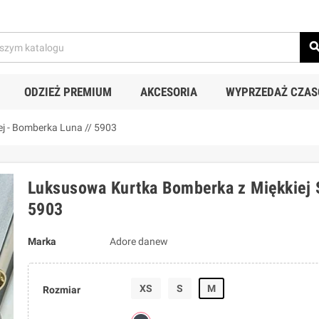
sear
ODZIEŻ PREMIUM
AKCESORIA
WYPRZEDAŻ CZA
ej - Bomberka Luna // 5903
Luksusowa Kurtka Bomberka z Miękkiej S
5903
Marka
Adore danew
XS
S
M
Rozmiar