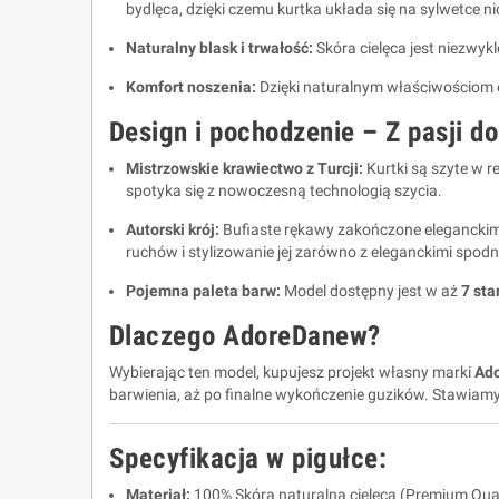
bydlęca, dzięki czemu kurtka układa się na sylwetce n
Naturalny blask i trwałość:
Skóra cielęca jest niezwyk
Komfort noszenia:
Dzięki naturalnym właściwościom o
Design i pochodzenie – Z pasji do
Mistrzowskie krawiectwo z Turcji:
Kurtki są szyte w 
spotyka się z nowoczesną technologią szycia.
Autorski krój:
Bufiaste rękawy zakończone eleganckim
ruchów i stylizowanie jej zarówno z eleganckimi spod
Pojemna paleta barw:
Model dostępny jest w aż
7 sta
Dlaczego AdoreDanew?
Wybierając ten model, kupujesz projekt własny marki
Ad
barwienia, aż po finalne wykończenie guzików. Stawiamy
Specyfikacja w pigułce:
Materiał:
100% Skóra naturalna cielęca (Premium Qual