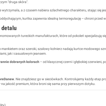
iczym "druga skóra".
le wytrzymała, a z czasem nabiera szlachetnego charakteru, stając się jes
ddychającym, kurtka zapewnia idealną termoregulację – chroni przed wi
 detalu
renomowanych tureckich manufakturach, które od pokoleń specjalizują si
 mankietem oraz szeroki, szalowy kołnierz nadają kurtce modowego sz
niami, jak i casualowym jeansem.
rannie dobranych kolorach
– od klasycznej czerni i głębokiej czerwieni, p
oreDanew
. Nie znajdziesz go w sieciówkach. Kontrolujemy każdy etap pr
 na jakość premium, która broni się sama przy pierwszym dotyku.
ity)