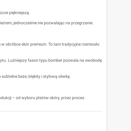
zcze piękniejszą.
atrem, jednocześnie nie pozwalając na przegrzanie.
ę w obróbce skór premium. To tam tradycyjne rzemiosło
nytu. Luźniejszy fason typu bomber pozwala na swobodę
o subtelne beże, błękity i stylową oliwkę.
odukcji – od wyboru płatów skóry, przez proces