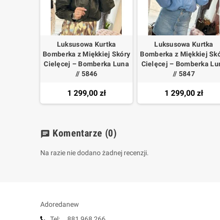
Luksusowa Kurtka
Luksusowa Kurtka
Bomberka z Miękkiej Skóry
Bomberka z Miękkiej Sk
Cielęcej – Bomberka Luna
Cielęcej – Bomberka Lu
// 5846
// 5847
1 299,00 zł
1 299,00 zł
Komentarze
(0)
chat
Na razie nie dodano żadnej recenzji.
Adoredanew
Tel: 881 968 266