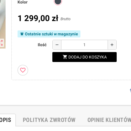
Kolor
1 299,00 zł
Brutto
Ostatnie sztuki w magazynie
notifications_active
ut_map
remove
add
Ilość
shopping_cart
DODAJ DO KOSZYKA
favorite_border
OPIS
POLITYKA ZWROTÓW
OPINIE KLIENTÓ