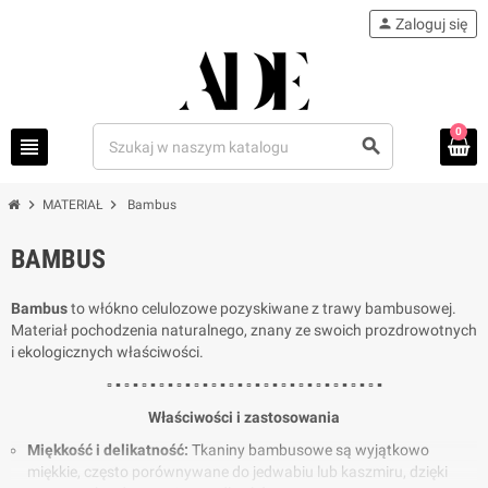
person
Zaloguj się
0
view_headline
search
chevron_right
chevron_right
MATERIAŁ
Bambus
BAMBUS
Bambus
to włókno celulozowe pozyskiwane z trawy bambusowej.
Materiał pochodzenia naturalnego, znany ze swoich prozdrowotnych
i ekologicznych właściwości.
▫ ▪ ▫ ▪ ▫ ▪ ▫ ▪ ▫ ▪ ▫ ▪ ▫ ▪ ▫ ▪ ▫ ▪ ▫ ▪ ▫ ▪ ▫ ▪ ▫ ▪ ▫ ▪ ▫ ▪ ▫ ▪
Właściwości i zastosowania
Miękkość i delikatność:
Tkaniny bambusowe są wyjątkowo
miękkie, często porównywane do jedwabiu lub kaszmiru, dzięki