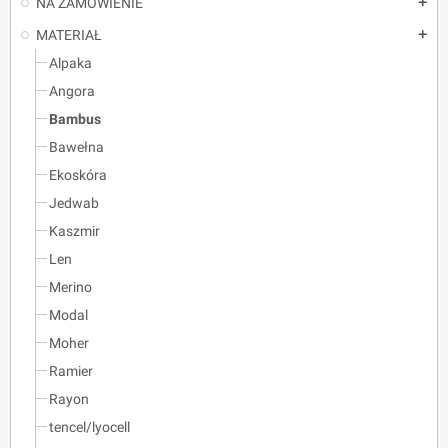
NA ZAMÓWIENIE
add
MATERIAŁ
add
Alpaka
Angora
Bambus
Bawełna
Ekoskóra
Jedwab
Kaszmir
Len
Merino
Modal
Moher
Ramier
Rayon
tencel/lyocell