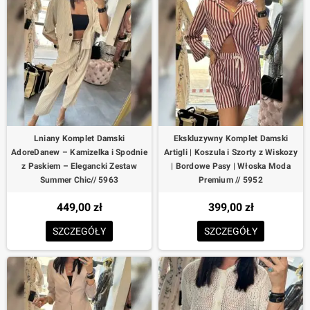
Lniany Komplet Damski
Ekskluzywny Komplet Damski
AdoreDanew – Kamizelka i Spodnie
Artigli | Koszula i Szorty z Wiskozy
z Paskiem – Elegancki Zestaw
| Bordowe Pasy | Włoska Moda
Summer Chic// 5963
Premium // 5952
449,00 zł
399,00 zł
SZCZEGÓŁY
SZCZEGÓŁY