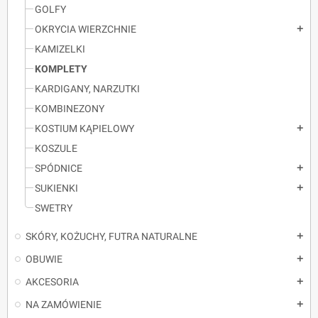
GOLFY
OKRYCIA WIERZCHNIE
add
KAMIZELKI
KOMPLETY
KARDIGANY, NARZUTKI
KOMBINEZONY
KOSTIUM KĄPIELOWY
add
KOSZULE
SPÓDNICE
add
SUKIENKI
add
SWETRY
SKÓRY, KOŻUCHY, FUTRA NATURALNE
add
OBUWIE
add
AKCESORIA
add
NA ZAMÓWIENIE
add