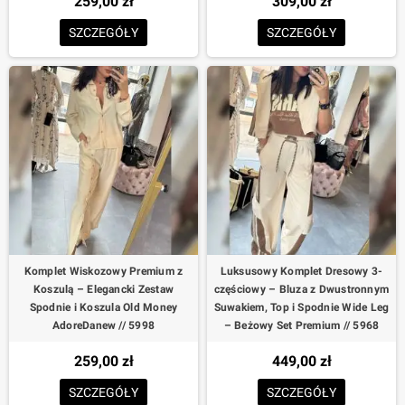
259,00 zł
309,00 zł
SZCZEGÓŁY
SZCZEGÓŁY
Komplet Wiskozowy Premium z
Luksusowy Komplet Dresowy 3-
Koszulą – Elegancki Zestaw
częściowy – Bluza z Dwustronnym
Spodnie i Koszula Old Money
Suwakiem, Top i Spodnie Wide Leg
AdoreDanew // 5998
– Beżowy Set Premium // 5968
259,00 zł
449,00 zł
SZCZEGÓŁY
SZCZEGÓŁY