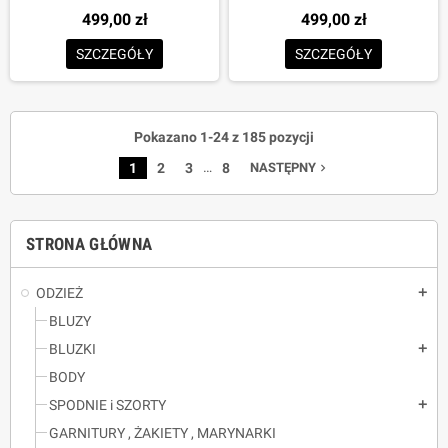
499,00 zł
499,00 zł
SZCZEGÓŁY
SZCZEGÓŁY
Pokazano 1-24 z 185 pozycji
…
1
2
3
8
NASTĘPNY
navigate_next
STRONA GŁÓWNA
ODZIEŻ
add
BLUZY
BLUZKI
add
BODY
SPODNIE i SZORTY
add
GARNITURY , ŻAKIETY , MARYNARKI