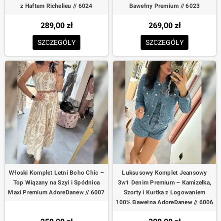
z Haftem Richelieu // 6024
Bawełny Premium // 6023
289,00 zł
269,00 zł
SZCZEGÓŁY
SZCZEGÓŁY
Włoski Komplet Letni Boho Chic –
Luksusowy Komplet Jeansowy
Top Wiązany na Szyi i Spódnica
3w1 Denim Premium – Kamizelka,
Maxi Premium AdoreDanew // 6007
Szorty i Kurtka z Logowaniem
100% Bawełna AdoreDanew // 6006