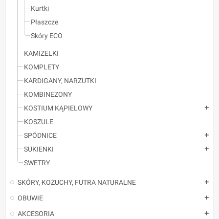
Kurtki
Płaszcze
Skóry ECO
KAMIZELKI
KOMPLETY
KARDIGANY, NARZUTKI
KOMBINEZONY
KOSTIUM KĄPIELOWY
add
KOSZULE
SPÓDNICE
add
SUKIENKI
add
SWETRY
SKÓRY, KOŻUCHY, FUTRA NATURALNE
add
OBUWIE
add
AKCESORIA
add