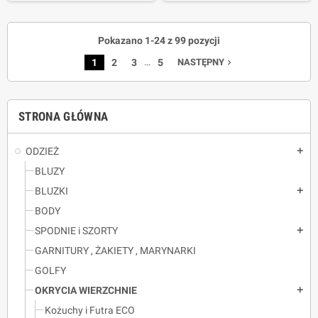
Pokazano 1-24 z 99 pozycji
…
1
2
3
5
NASTĘPNY
navigate_next
STRONA GŁÓWNA
ODZIEŻ
add
BLUZY
BLUZKI
add
BODY
SPODNIE i SZORTY
add
GARNITURY , ŻAKIETY , MARYNARKI
GOLFY
OKRYCIA WIERZCHNIE
add
Kożuchy i Futra ECO