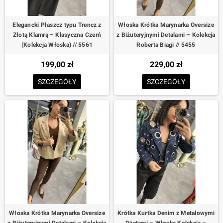
Elegancki Płaszcz typu Trencz z
Włoska Krótka Marynarka Oversize
Złotą Klamrą – Klasyczna Czerń
z Biżuteryjnymi Detalami – Kolekcja
(Kolekcja Włoska) // 5561
Roberta Biagi // 5455
199,00 zł
229,00 zł
SZCZEGÓŁY
SZCZEGÓŁY
Włoska Krótka Marynarka Oversize
Krótka Kurtka Denim z Metalowymi