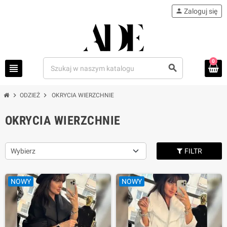
person
Zaloguj się
0
view_headline
search
chevron_right
chevron_right
ODZIEŻ
OKRYCIA WIERZCHNIE
OKRYCIA WIERZCHNIE
Wybierz
FILTR
NOWY
NOWY